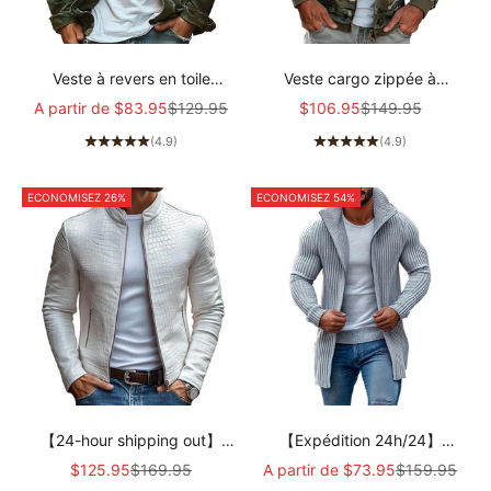
Veste à revers en toile
Veste cargo zippée à
camouflage pour homme style
capuche et poches multiples
Prix de vente
Prix normal
Prix de vente
Prix normal
A partir de
$83.95
$129.95
$106.95
$149.95
rétro 18911497X
pour homme, style
(4.9)
(4.9)
camouflage 69249000Z
ECONOMISEZ 26%
ECONOMISEZ 54%
【24-hour shipping out】
【Expédition 24h/24】
Men's Fashion Stone Pattern
Cardigan en tricot mi-long à
Prix de vente
Prix normal
Prix de vente
Prix normal
$125.95
$169.95
A partir de
$73.95
$159.95
Stand Collar Zipper Slim Fit
manches longues et à rayures