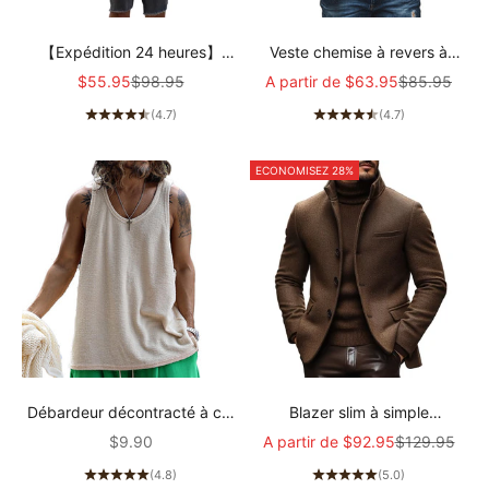
【Expédition 24 heures】
Veste chemise à revers à
Ensemble t-shirt et short
simple boutonnage et motif
Prix de vente
Prix normal
Prix de vente
Prix normal
$55.95
$98.95
A partir de
$63.95
$85.95
ample à manches courtes
pied-de-poule vintage pour
(4.7)
(4.7)
pour hommes 02514856Z
homme 85588306M
ECONOMISEZ 28%
Débardeur décontracté à col
Blazer slim à simple
rond pour homme de couleur
boutonnage en mélange de
Prix de vente
Prix de vente
Prix normal
$9.90
A partir de
$92.95
$129.95
unie 15988785X
laine vintage pour homme
(4.8)
(5.0)
70290625M