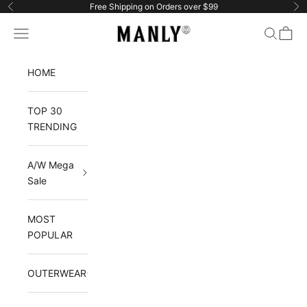
Passer au contenu
Free Shipping on Orders over $99
Précédent
Su
Manlytshirt
Menu
Recherch
Panier
HOME
TOP 30
TRENDING
A/W Mega
Sale
MOST
POPULAR
OUTERWEAR