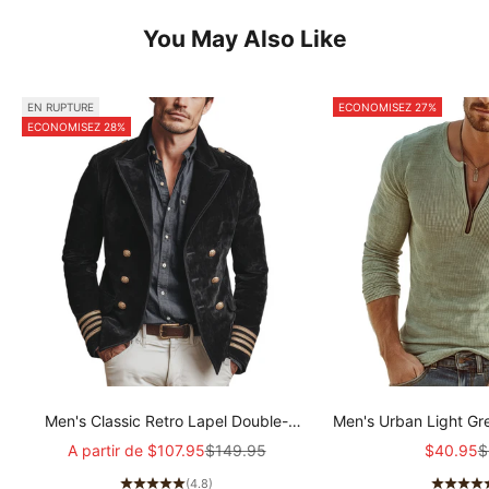
You May Also Like
EN RUPTURE
ECONOMISEZ 27%
ECONOMISEZ 28%
Men's Classic Retro Lapel Double-
Men's Urban Light Gr
breasted Epaulette Faux Velvet Jacket
stretch Slim-fit R
Prix de vente
Prix normal
Prix de 
P
A partir de
$107.95
$149.95
$40.95
$
MTA1581I5K
sleeved T-shir
(4.8)