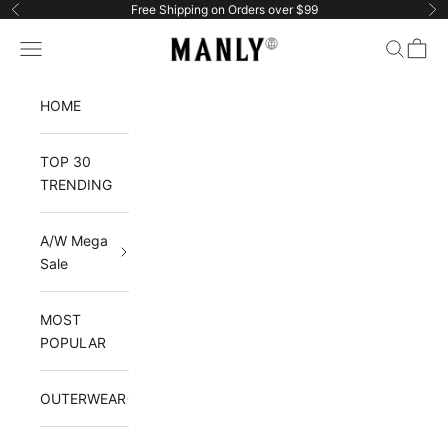
Ir al contenido
Free Shipping on Orders over $99
Anterior
Si
Manlytshirt
Menú
Buscar
Cesta
HOME
TOP 30
TRENDING
A/W Mega
Sale
MOST
POPULAR
OUTERWEAR