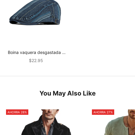
Boina vaquera desgastada y
lavada vintage para hombre
Precio de oferta
$22.95
71833069M
You May Also Like
AHORRA 28%
AHORRA 27%