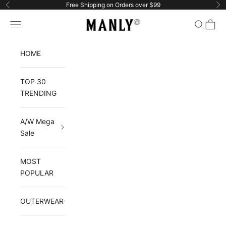
Zum Inhalt springen
Free Shipping on Orders over $99
Zurück
Vo
Manlytshirt
Menü
Suchen
Waren
HOME
TOP 30
TRENDING
A/W Mega
Sale
MOST
POPULAR
OUTERWEAR